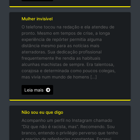
Mulher invisível
O telefone tocou na redação e ela atendeu de
pronto. Mesmo em tempos de crise, a longa
experiência de repórter permitia alguma
distância mesmo para as notícias mais
aterradoras. Sua dedicação profissional
frequentemente lhe rendia as habituais
alcunhas machistas de sempre. Era talentosa,
corajosa e determinada como poucos colegas,
mas vivia num mundo de homens […]
Leia mais
Não sou eu que digo
Acompanho um perfil no Instagram chamado
“Diz que não é racista, mas”. Recomendo. Sou
branco, entendo o privilégio perverso que tenho
e preciso de referências constantes. Escrevi