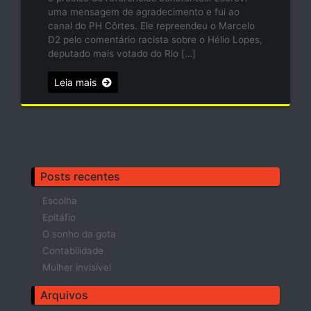
uma mensagem de agradecimento e fui ao
canal do PH Côrtes. Ele repreendeu o Marcelo
D2 pelo comentário racista sobre o Hélio Lopes,
deputado mais votado do Rio […]
Leia mais
Posts recentes
Escolha
Epitáfio
O sonho da gota
Contabilidade
Mulher invisível
Arquivos