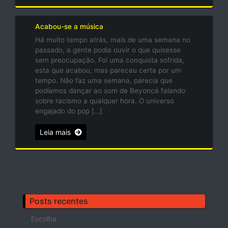
Acabou-se a música
Há muito tempo atrás, mais de uma semana no
passado, a gente podia ouvir o que quisesse
sem preocupação. Foi uma conquista sofrida,
esta que acabou, mas pareceu certa por um
tempo. Não faz uma semana, parecia que
podíamos dançar ao som de Beyoncé falando
sobre racismo a qualquer hora. O universo
engajado do pop […]
Leia mais
Posts recentes
Escolha