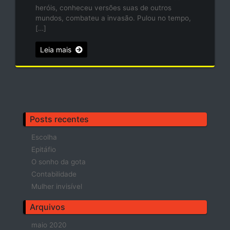
heróis, conheceu versões suas de outros
mundos, combateu a invasão. Pulou no tempo,
[…]
Leia mais
Posts recentes
Escolha
Epitáfio
O sonho da gota
Contabilidade
Mulher invisível
Arquivos
maio 2020